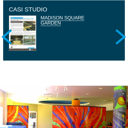
CASI STUDIO
MADISON SQUARE
LOS ANGELES TRADE
GARDEN
TECHNICAL COLLEGE